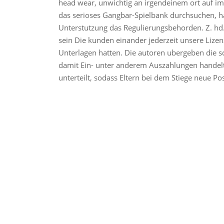
head wear, unwichtig an irgendeinem ort auf i
das serioses Gangbar-Spielbank durchsuchen, h
Unterstutzung das Regulierungsbehorden. Z. hd. 
sein Die kunden einander jederzeit unsere Liz
Unterlagen hatten. Die autoren ubergeben die s
damit Ein- unter anderem Auszahlungen handelt.
unterteilt, sodass Eltern bei dem Stiege neue Pos