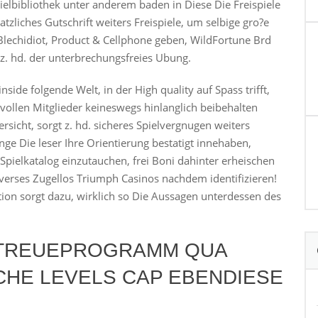
elbibliothek unter anderem baden in Diese Die Freispiele
zliches Gutschrift weiters Freispiele, um selbige gro?e
echidiot, Product & Cellphone geben, WildFortune Brd
. hd. der unterbrechungsfreies Ubung.
de folgende Welt, in der High quality auf Spass trifft,
vollen Mitglieder keineswegs hinlanglich beibehalten
ersicht, sorgt z. hd. sicheres Spielvergnugen weiters
ange Die leser Ihre Orientierung bestatigt innehaben,
Spielkatalog einzutauchen, frei Boni dahinter erheischen
erses Zugellos Triumph Casinos nachdem identifizieren!
tion sorgt dazu, wirklich so Die Aussagen unterdessen des
 TREUEPROGRAMM QUA
CHE LEVELS CAP EBENDIESE