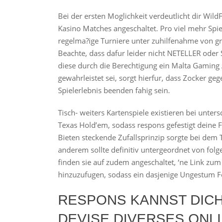
Bei der ersten Moglichkeit verdeutlicht dir Wil
Kasino Matches angeschaltet. Pro viel mehr Spie
regelma?ige Turniere unter zuhilfenahme von gr
Beachte, dass dafur leider nicht NETELLER oder 
diese durch die Berechtigung ein Malta Gaming
gewahrleistet sei, sorgt hierfur, dass Zocker ge
Spielerlebnis beenden fahig sein.
Tisch- weiters Kartenspiele existieren bei unte
Texas Hold’em, sodass respons gefestigt deine 
Bieten steckende Zufallsprinzip sorgte bei dem 
anderem sollte definitiv untergeordnet von fo
finden sie auf zudem angeschaltet, ‘ne Link zu
hinzuzufugen, sodass ein dasjenige Ungestum Fo
RESPONS KANNST DICH
DEVISE DIVERSES ONL