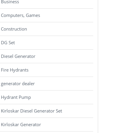
Business
Computers, Games
Construction
DG Set
Diesel Generator
Fire Hydrants
generator dealer
Hydrant Pump
Kirloskar Diesel Generator Set
Kirloskar Generator