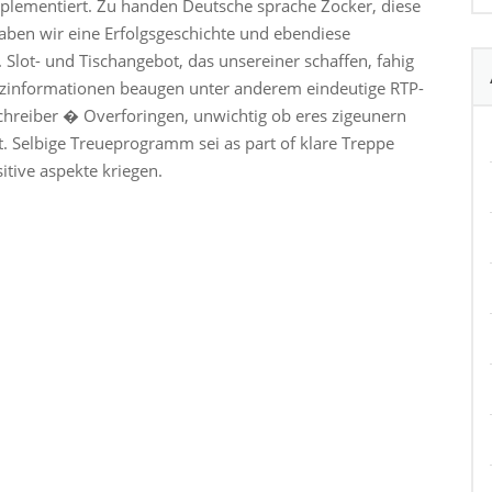
mplementiert. Zu handen Deutsche sprache Zocker, diese
aben wir eine Erfolgsgeschichte und ebendiese
Slot- und Tischangebot, das unsereiner schaffen, fahig
enzinformationen beaugen unter anderem eindeutige RTP-
chreiber � Overforingen, unwichtig ob eres zigeunern
 Selbige Treueprogramm sei as part of klare Treppe
itive aspekte kriegen.