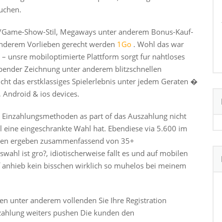
uchen.
-/Game-Show-Stil, Megaways unter anderem Bonus-Kauf-
 anderem Vorlieben gerecht werden
1Go
. Wohl das war
 – unsre mobiloptimierte Plattform sorgt fur nahtloses
bender Zeichnung unter anderem blitzschnellen
cht das erstklassiges Spielerlebnis unter jedem Geraten �
Android & ios devices.
r Einzahlungsmethoden as part of das Auszahlung nicht
ll eine eingeschrankte Wahl hat. Ebendiese via 5.600 im
maten ergeben zusammenfassend von 35+
wahl ist gro?, idiotischerweise fallt es und auf mobilen
 anhieb kein bisschen wirklich so muhelos bei meinem
llen unter anderem vollenden Sie Ihre Registration
inzahlung weiters pushen Die kunden den