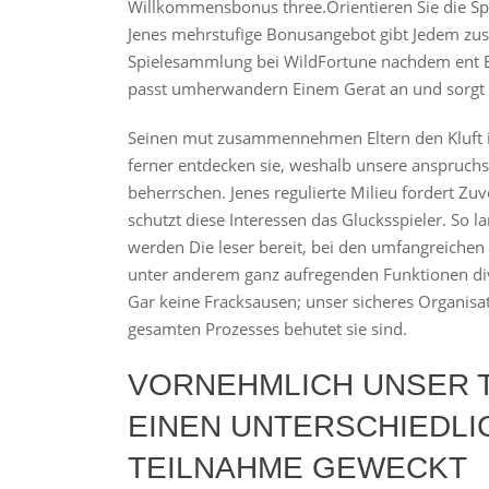
Willkommensbonus three.Orientieren Sie die Spi
Jenes mehrstufige Bonusangebot gibt Jedem zusat
Spielesammlung bei WildFortune nachdem ent Bl
passt umherwandern Einem Gerat an und sorgt z
Seinen mut zusammennehmen Eltern den Kluft insi
ferner entdecken sie, weshalb unsere anspruchs
beherrschen. Jenes regulierte Milieu fordert Zuv
schutzt diese Interessen das Glucksspieler. So l
werden Die leser bereit, bei den umfangreichen 
unter anderem ganz aufregenden Funktionen div
Gar keine Fracksausen; unser sicheres Organisa
gesamten Prozesses behutet sie sind.
VORNEHMLICH UNSER
EINEN UNTERSCHIEDLI
TEILNAHME GEWECKT